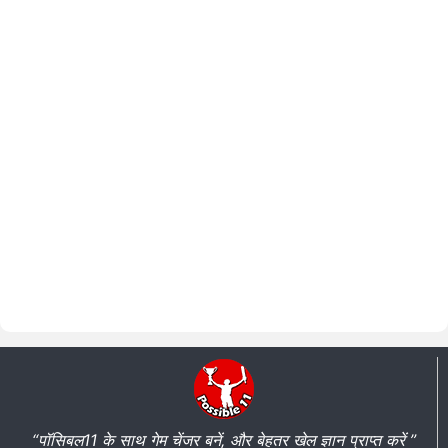
“पॉसिबल11 के साथ गेम चेंजर बनें, और बेहतर खेल ज्ञान प्राप्त करें ”