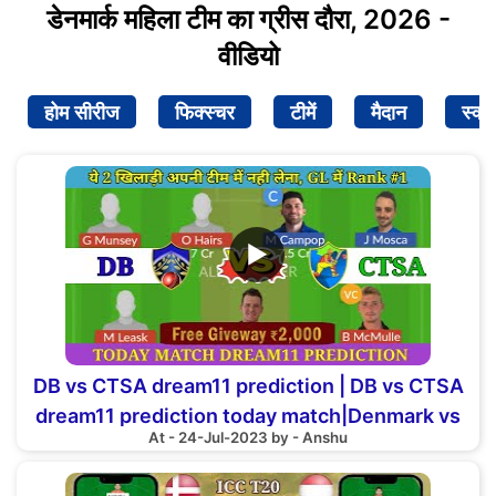
डेनमार्क महिला टीम का ग्रीस दौरा, 2026 -
वीडियो
होम सीरीज
फिक्स्चर
टीमें
मैदान
स्क्व
▶
DB vs CTSA dream11 prediction | DB vs CTSA
dream11 prediction today match|Denmark vs
At - 24-Jul-2023 by - Anshu
Austria dream11