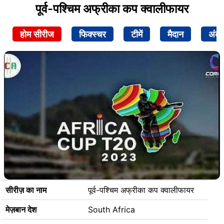
पूर्व-पश्चिम अफ्रीका कप क्वालीफायर
होम सीरीज
फिक्स्चर
टीमें
मैदान
अंक
सीरीज़ का नाम
पूर्व-पश्चिम अफ्रीका कप क्वालीफायर
मेज़बान देश
South Africa