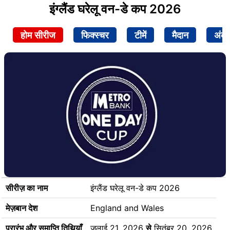
इंग्लैंड घरेलू वन-डे कप 2026
होम सीरीज
फिक्स्चर
टीमें
मैदान
अंक
सीरीज़ का नाम
इंग्लैंड घरेलू वन-डे कप 2026
मेज़बान देश
England and Wales
प्रारंभ और समाप्ति तिथियाँ
जुलाई 21, 2026
से
सितंबर 20, 2026