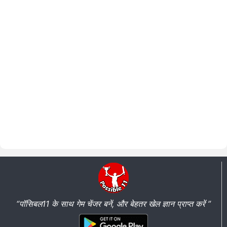
“पॉसिबल11 के साथ गेम चेंजर बनें, और बेहतर खेल ज्ञान प्राप्त करें ”