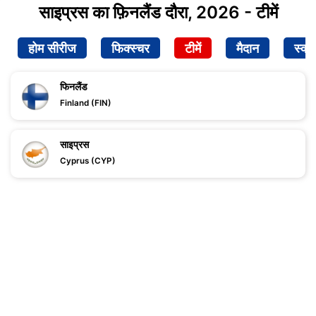
साइप्रस का फ़िनलैंड दौरा, 2026 - टीमें
होम सीरीज
फिक्स्चर
टीमें
मैदान
स्क्व
फिनलैंड
Finland (FIN)
साइप्रस
Cyprus (CYP)