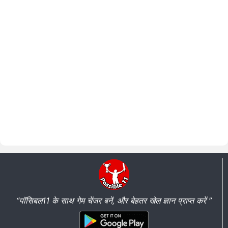
“पॉसिबल11 के साथ गेम चेंजर बनें, और बेहतर खेल ज्ञान प्राप्त करें ”