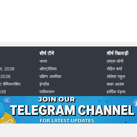
शीर्ष टीमें
शीर्ष खिलाड़ी
भारत
एमएस धोनी
दौरा, 2026
ऑस्ट्रेलिया
रोहित शर्मा
ीग 2026
दक्षिण अफ़्रीका
लोकेश राहुल
ट चैम्पियनशिप
इंगलैंड
बाबर आज़म
2026
पाकिस्तान
हार्दिक पंड्या
© 2026 Possible11
All rights reserved