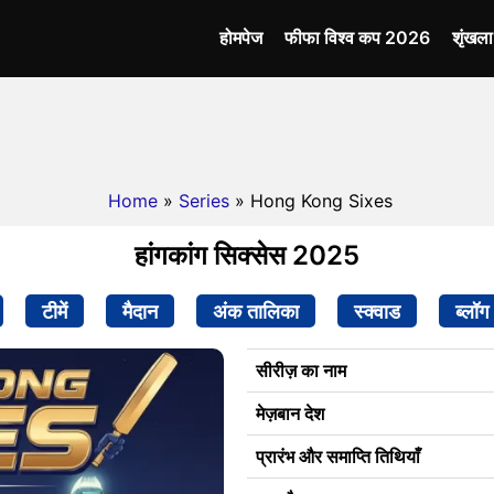
होमपेज
फीफा विश्व कप 2026
शृंखल
Home
»
Series
» Hong Kong Sixes
हांगकांग सिक्सेस 2025
टीमें
मैदान
अंक तालिका
स्क्वाड
ब्लॉग
सीरीज़ का नाम
मेज़बान देश
प्रारंभ और समाप्ति तिथियाँ