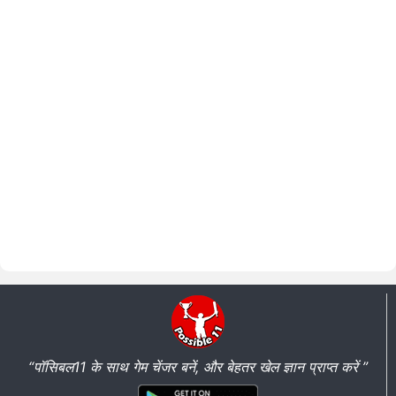
“पॉसिबल11 के साथ गेम चेंजर बनें, और बेहतर खेल ज्ञान प्राप्त करें ”