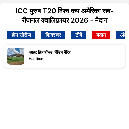
ICC पुरुष T20 विश्व कप अमेरिका सब-
रीजनल क्वालिफ़ायर 2026 - मैदान
होम सीरीज
फिक्स्चर
टीमें
मैदान
अंक
व्हाइट हिल फील्ड, सैंडिस पैरिश
Hamilton