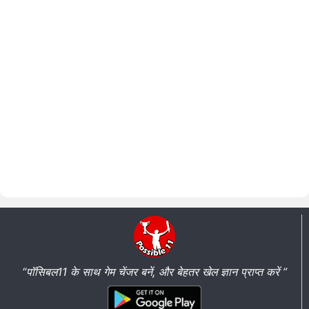
“पॉसिबल11 के साथ गेम चेंजर बनें, और बेहतर खेल ज्ञान प्राप्त करें ”