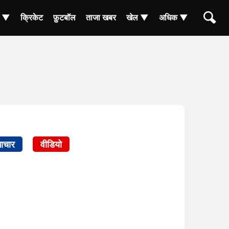
ा ▼
क्रिकेट
फ़ुटबॉल
ताजा खबर
खेल ▼
अधिक ▼
ाचार
वीडियो