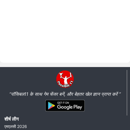
“पॉसिबल11 के साथ गेम चेंजर बनें, और बेहतर खेल ज्ञान प्राप्त करें ”
शीर्ष लीग
एमएलसी 2026