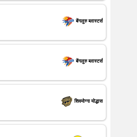
बेंगलुरु ब्लास्टर्स
बेंगलुरु ब्लास्टर्स
शिवमोग्गा योद्धास