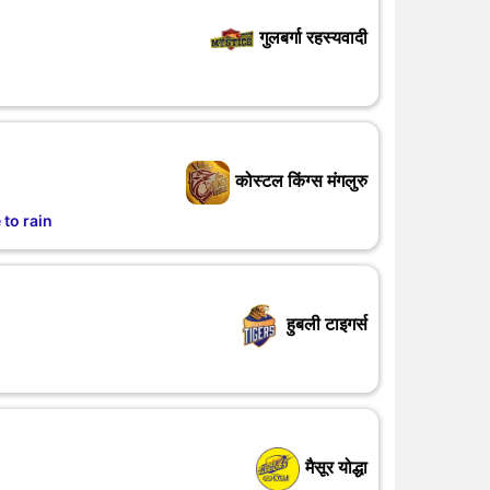
गुलबर्गा रहस्यवादी
कोस्टल किंग्स मंगलुरु
to rain
हुबली टाइगर्स
मैसूर योद्धा