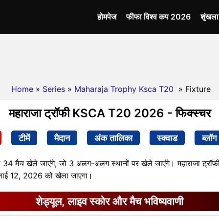
होमपेज
फीफा विश्व कप 2026
शृंखल
Home
»
Series
»
Maharaja Trophy Ksca T20
» Fixture
महाराजा ट्रॉफी KSCA T20 2026 - फिक्स्चर
टीमें
मैदान
अंक तालिका
स्क्वाड
ब्लॉग
ुल 34 मैच खेले जाएंगे, जो 3 अलग-अलग स्थानों पर खेले जाएंगे। महाराजा ट्र
जुलाई 12, 2026 को खेला जाएगा।
शेड्यूल, लाइव स्कोर और मैच भविष्यवाणी