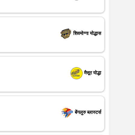
शिवमोग्गा योद्धास
मैसूर योद्धा
बेंगलुरु ब्लास्टर्स