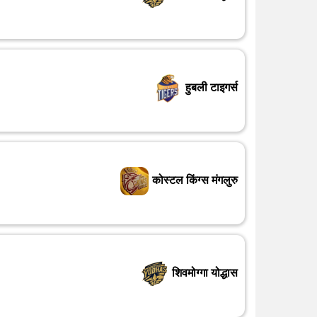
हुबली टाइगर्स
कोस्टल किंग्स मंगलुरु
शिवमोग्गा योद्धास