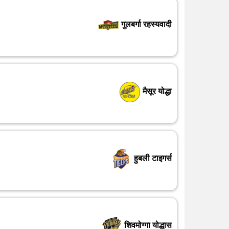
गुलबर्गा रहस्यवादी
मैसूर योद्धा
हुबली टाइगर्स
शिवमोग्गा योद्धास