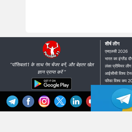
शीर्ष लीग
एमएलसी 2026
भारत का इंग्लैंड 
“पॉसिबल11 के साथ गेम चेंजर बनें, और बेहतर खेल
लंका प्रीमियर ल
ज्ञान प्राप्त करें ”
आईसीसी विश्व टेस्
फीफा विश्व कप 