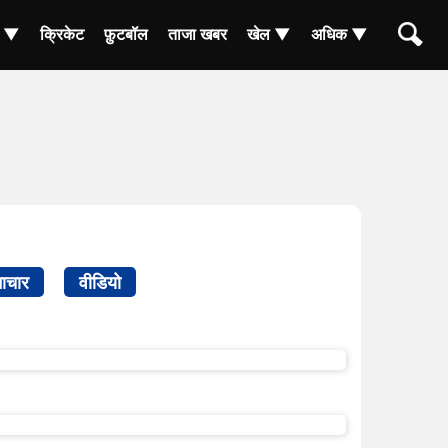
ा ▼
क्रिकेट
फ़ुटबॉल
ताजा खबर
खेल ▼
अधिक ▼
ाचार
वीडियो