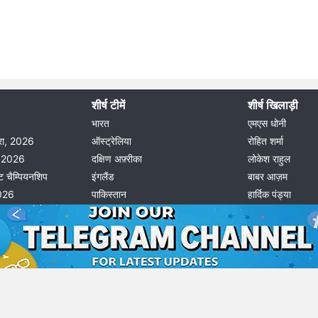
शीर्ष टीमें
शीर्ष खिलाड़ी
भारत
एमएस धोनी
दौरा, 2026
ऑस्ट्रेलिया
रोहित शर्मा
ीग 2026
दक्षिण अफ़्रीका
लोकेश राहुल
ट चैम्पियनशिप
इंगलैंड
बाबर आज़म
2026
पाकिस्तान
हार्दिक पंड्या
© 2026 Possible11
All rights reserved