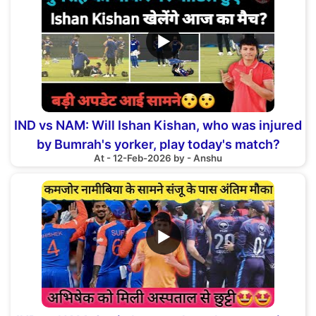
▶
IND vs NAM: Will Ishan Kishan, who was injured
by Bumrah's yorker, play today's match?
At - 12-Feb-2026 by - Anshu
▶