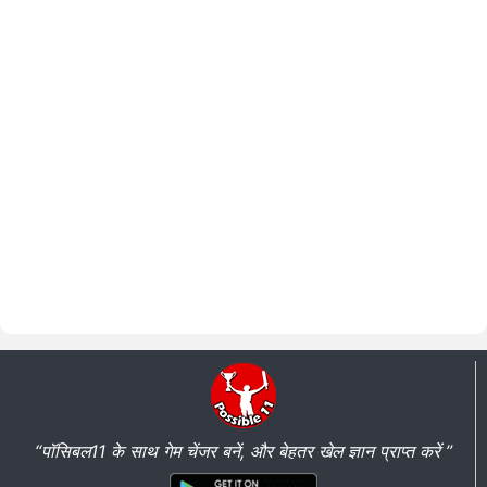
“पॉसिबल11 के साथ गेम चेंजर बनें, और बेहतर खेल ज्ञान प्राप्त करें ”