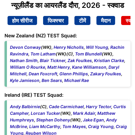
न्यूज़ीलैंड का आयरलैंड दौरा, 2026 - स्क्वाड
होम सीरीज
फिक्स्चर
टीमें
मैदान
स्क्व
New Zealand (NZ) TEST Squad:
Devon Conway
(WK),
Henry Nicholls
,
Will Young
,
Rachin
Ravindra
,
Tom Latham
(WK)(C),
Tom Blundell
(WK),
Nathan Smith
,
Blair Tickner
,
Zak Foulkes
,
Kristian Clarke
,
William O Rourke
,
Matt Henry
,
Kane Williamson
,
Daryl
Mitchell
,
Dean Foxcroft
,
Glenn Phillips
,
Zakary Foulkes
,
Kyle Jamieson
,
Ben Sears
,
Michael Rae
Ireland (IRE) TEST Squad:
Andy Balbirnie
(C),
Cade Carmichael
,
Harry Tector
,
Curtis
Campher
,
Lorcan Tucker
(WK),
Mark Adair
,
Matthew
Humphreys
,
Stephen Doheny
(WK),
Jake Egan
,
Andy
McBrine
,
Liam McCarthy
,
Tom Mayes
,
Craig Young
,
Craig
Young
,
Reuben Wilson