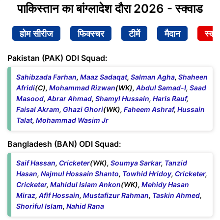
पाकिस्तान का बांग्लादेश दौरा 2026 - स्क्वाड
होम सीरीज
फिक्स्चर
टीमें
मैदान
स्क्व
Pakistan (PAK) ODI Squad:
Sahibzada Farhan
,
Maaz Sadaqat
,
Salman Agha
,
Shaheen
Afridi
(C),
Mohammad Rizwan
(WK),
Abdul Samad-I
,
Saad
Masood
,
Abrar Ahmad
,
Shamyl Hussain
,
Haris Rauf
,
Faisal Akram
,
Ghazi Ghori
(WK),
Faheem Ashraf
,
Hussain
Talat
,
Mohammad Wasim Jr
Bangladesh (BAN) ODI Squad:
Saif Hassan
,
Cricketer
(WK),
Soumya Sarkar
,
Tanzid
Hasan
,
Najmul Hossain Shanto
,
Towhid Hridoy
,
Cricketer
,
Cricketer
,
Mahidul Islam Ankon
(WK),
Mehidy Hasan
Miraz
,
Afif Hossain
,
Mustafizur Rahman
,
Taskin Ahmed
,
Shoriful Islam
,
Nahid Rana