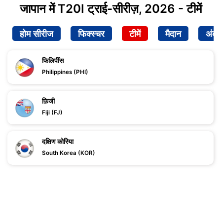
जापान में T20I ट्राई-सीरीज़, 2026 - टीमें
होम सीरीज
फिक्स्चर
टीमें
मैदान
अंक
फिलिपींस
Philippines (PHI)
फ़िजी
Fiji (FJ)
दक्षिण कोरिया
South Korea (KOR)