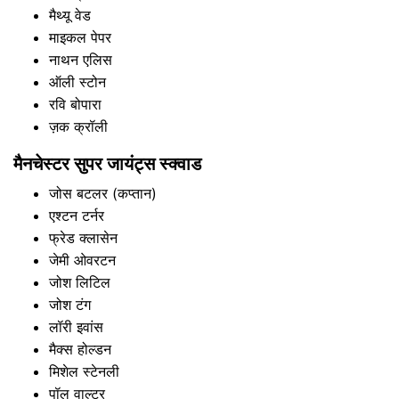
मैथ्यू वेड
माइकल पेपर
नाथन एलिस
ऑली स्टोन
रवि बोपारा
ज़क क्रॉली
मैनचेस्टर सुपर जायंट्स स्क्वाड
जोस बटलर (कप्तान)
एश्टन टर्नर
फ्रेड क्लासेन
जेमी ओवरटन
जोश लिटिल
जोश टंग
लॉरी इवांस
मैक्स होल्डन
मिशेल स्टेनली
पॉल वाल्टर