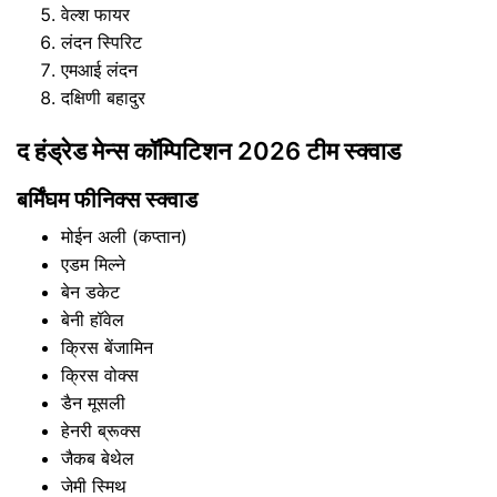
वेल्श फायर
लंदन स्पिरिट
एमआई लंदन
दक्षिणी बहादुर
द हंड्रेड मेन्स कॉम्पिटिशन 2026 टीम स्क्वाड
बर्मिंघम फीनिक्स स्क्वाड
मोईन अली (कप्तान)
एडम मिल्ने
बेन डकेट
बेनी हॉवेल
क्रिस बेंजामिन
क्रिस वोक्स
डैन मूसली
हेनरी ब्रूक्स
जैकब बेथेल
जेमी स्मिथ