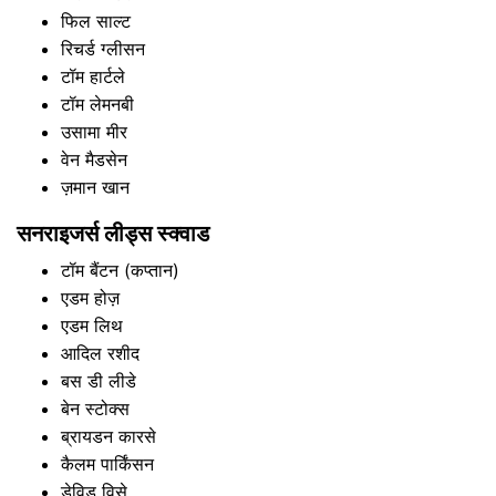
फिल साल्ट
रिचर्ड ग्लीसन
टॉम हार्टले
टॉम लेमनबी
उसामा मीर
वेन मैडसेन
ज़मान खान
सनराइजर्स लीड्स स्क्वाड
टॉम बैंटन (कप्तान)
एडम होज़
एडम लिथ
आदिल रशीद
बस डी लीडे
बेन स्टोक्स
ब्रायडन कारसे
कैलम पार्किंसन
डेविड विसे