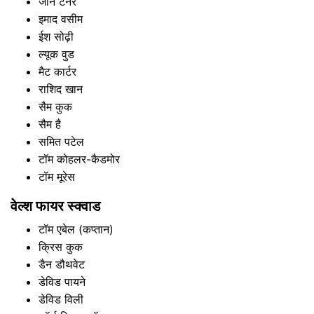
जॉन टर्नर
इमाद वसीम
ईश सोढ़ी
ल्यूक वुड
मैट कार्टर
राशिद खान
सैम कुक
सैम है
समित पटेल
टॉम कोहलर-कैडमोर
टॉम मूरेस
वेल्श फायर स्क्वाड
टॉम एबेल (कप्तान)
क्रिस कुक
डैन डौथवेट
डेविड पायने
डेविड विली