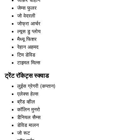
जाफ़र चौहान
जेम्स फुलर
जो वेदरली
जोफ्रा आर्चर
ल्यूस डु प्लोय
मैथ्यू फिशर
रेहान अहमद
टिम डेविड
टाइमल मिल्स
ट्रेंट रॉकेट्स स्क्वाड
लुईस ग्रेगरी (कप्तान)
एलेक्स हेल्स
ब्रैड व्हील
कॉलिन मुनरो
डैनियल सैम्स
डेविड मालन
जो रूट