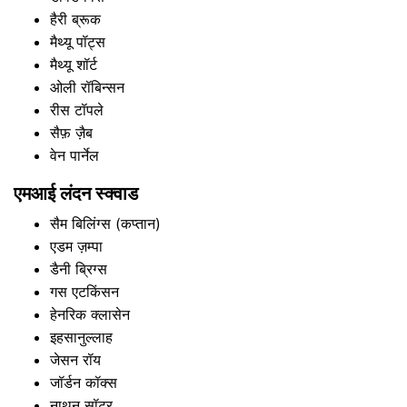
हैरी ब्रूक
मैथ्यू पॉट्स
मैथ्यू शॉर्ट
ओली रॉबिन्सन
रीस टॉपले
सैफ़ ज़ैब
वेन पार्नेल
एमआई लंदन स्क्वाड
सैम बिलिंग्स (कप्तान)
एडम ज़म्पा
डैनी ब्रिग्स
गस एटकिंसन
हेनरिक क्लासेन
इहसानुल्लाह
जेसन रॉय
जॉर्डन कॉक्स
नाथन सॉटर