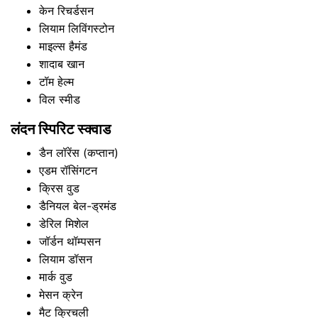
केन रिचर्डसन
लियाम लिविंगस्टोन
माइल्स हैमंड
शादाब खान
टॉम हेल्म
विल स्मीड
लंदन स्पिरिट स्क्वाड
डैन लॉरेंस (कप्तान)
एडम रॉसिंगटन
क्रिस वुड
डैनियल बेल-ड्रमंड
डेरिल मिशेल
जॉर्डन थॉम्पसन
लियाम डॉसन
मार्क वुड
मेसन क्रेन
मैट क्रिचली