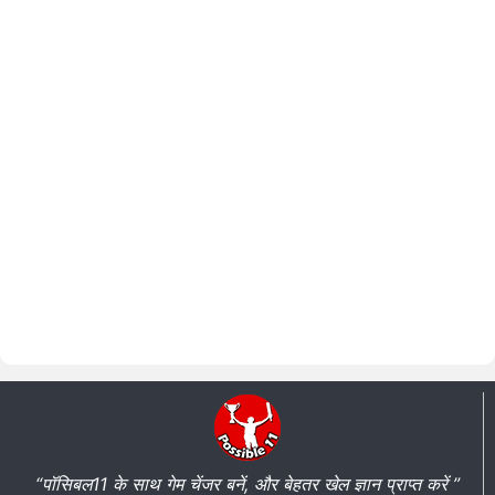
“पॉसिबल11 के साथ गेम चेंजर बनें, और बेहतर खेल ज्ञान प्राप्त करें ”