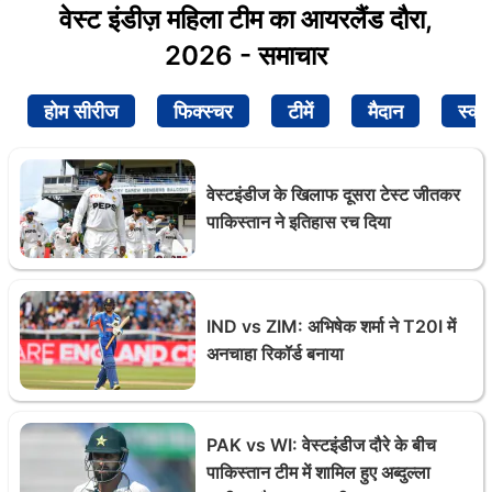
वेस्ट इंडीज़ महिला टीम का आयरलैंड दौरा,
2026 - समाचार
होम सीरीज
फिक्स्चर
टीमें
मैदान
स्क्व
वेस्टइंडीज के खिलाफ दूसरा टेस्ट जीतकर
पाकिस्तान ने इतिहास रच दिया
IND vs ZIM: अभिषेक शर्मा ने T20I में
अनचाहा रिकॉर्ड बनाया
PAK vs WI: वेस्टइंडीज दौरे के बीच
पाकिस्तान टीम में शामिल हुए अब्दुल्ला