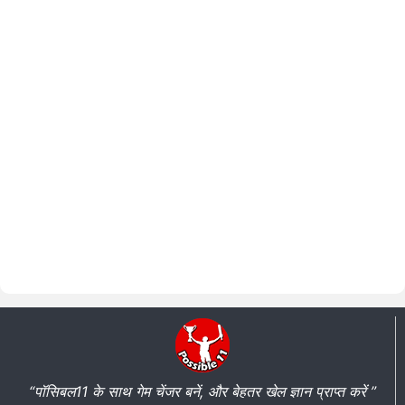
“पॉसिबल11 के साथ गेम चेंजर बनें, और बेहतर खेल ज्ञान प्राप्त करें ”