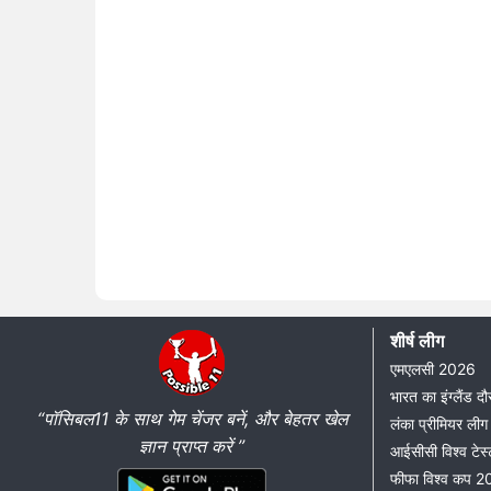
शीर्ष लीग
एमएलसी 2026
भारत का इंग्लैंड 
“पॉसिबल11 के साथ गेम चेंजर बनें, और बेहतर खेल
लंका प्रीमियर ल
ज्ञान प्राप्त करें ”
आईसीसी विश्व टेस्
फीफा विश्व कप 