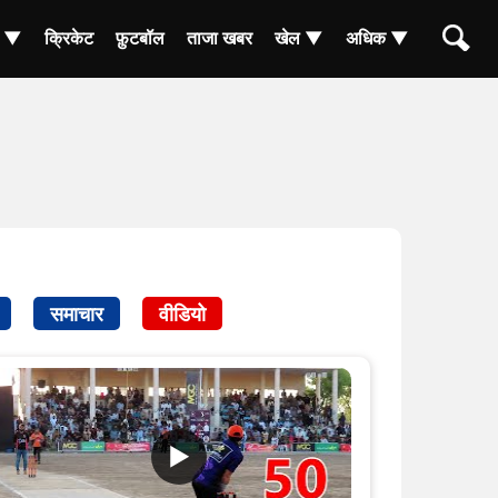
ा ▼
क्रिकेट
फ़ुटबॉल
ताजा खबर
खेल ▼
अधिक ▼
समाचार
वीडियो
▶