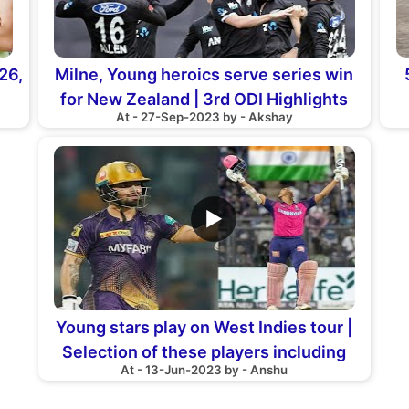
26,
Milne, Young heroics serve series win
for New Zealand | 3rd ODI Highlights
At - 27-Sep-2023 by - Akshay
Bangladesh v New Zealand
▶
Young stars play on West Indies tour |
Selection of these players including
At - 13-Jun-2023 by - Anshu
Rinku Singh almost fixed