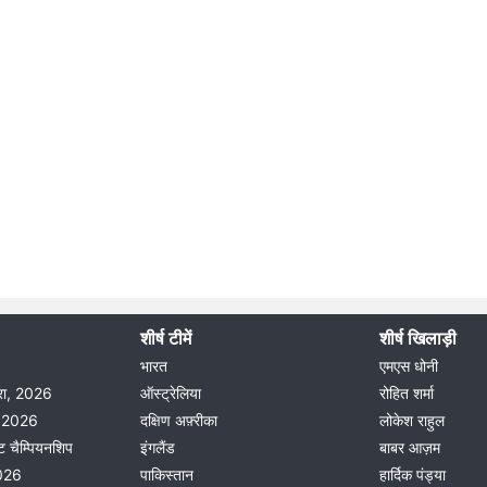
शीर्ष टीमें
शीर्ष खिलाड़ी
भारत
एमएस धोनी
दौरा, 2026
ऑस्ट्रेलिया
रोहित शर्मा
ीग 2026
दक्षिण अफ़्रीका
लोकेश राहुल
ट चैम्पियनशिप
इंगलैंड
बाबर आज़म
2026
पाकिस्तान
हार्दिक पंड्या