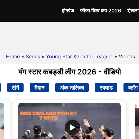
होमपेज
फीफा विश्व कप 2026
शृंखल
Home
»
Series
»
Young Star Kabaddi League
» Videos
यंग स्टार कबड्डी लीग 2026 - वीडियो
टीमें
मैदान
अंक तालिका
स्क्वाड
ब्लॉग
▶