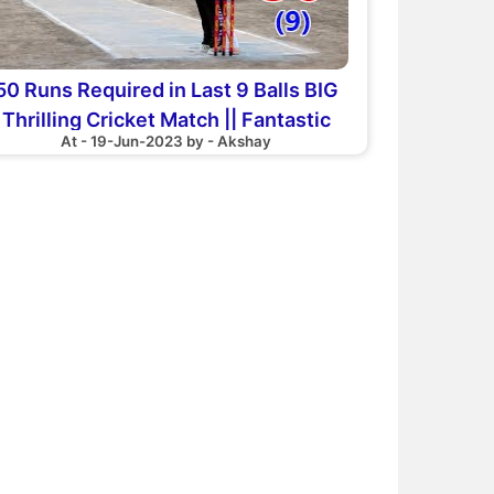
50 Runs Required in Last 9 Balls BIG
Thrilling Cricket Match || Fantastic
At - 19-Jun-2023 by - Akshay
Performance Young Talent