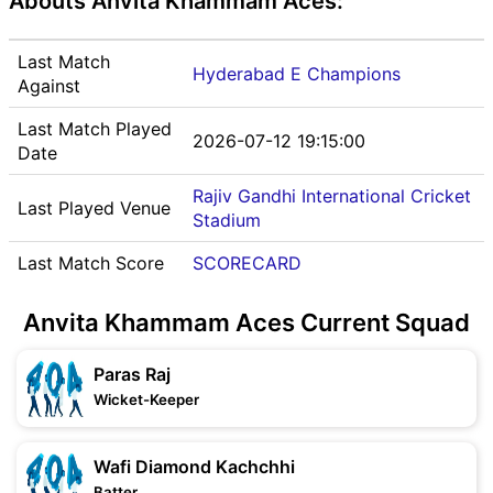
Abouts Anvita Khammam Aces:
Last Match
Hyderabad E Champions
Against
Last Match Played
2026-07-12 19:15:00
Date
Rajiv Gandhi International Cricket
Last Played Venue
Stadium
Last Match Score
SCORECARD
Anvita Khammam Aces Current Squad
Paras Raj
Wicket-Keeper
Wafi Diamond Kachchhi
Batter