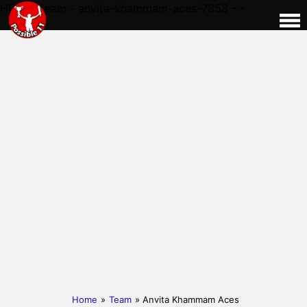
HERE - team - anvita-khammam-aces-7853 - -
Home
»
Team
» Anvita Khammam Aces