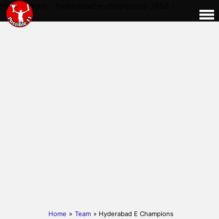
HERE - team - hyderabad-e-champions-7859 - -
Home
»
Team
» Hyderabad E Champions