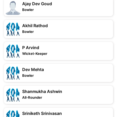
Ajay Dev Goud
Bowler
Akhil Rathod
Bowler
P Arvind
Wicket-Keeper
Dev Mehta
Bowler
Shanmukha Ashwin
All-Rounder
Sriniketh Srinivasan