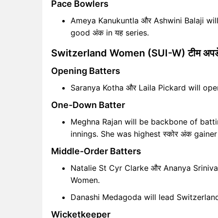
Pace Bowlers
Ameya Kanukuntla और Ashwini Balaji will
good अंक in यह series.
Switzerland Women (SUI-W) टीम अपड
Opening Batters
Saranya Kotha और Laila Pickard will open
One-Down Batter
Meghna Rajan will be backbone of batting
innings. She was highest स्कोर अंक gaine
Middle-Order Batters
Natalie St Cyr Clarke और Ananya Sriniva
Women.
Danashi Medagoda will lead Switzerlan
Wicketkeeper