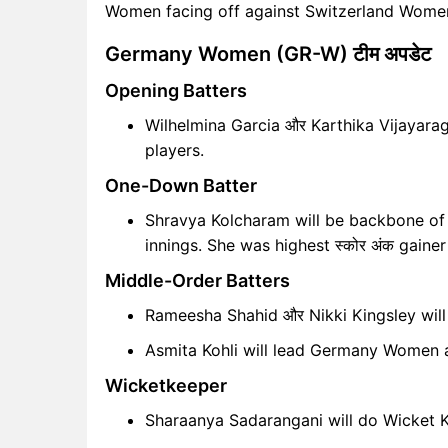
Women facing off against Switzerland Women o
Germany Women (GR-W) टीम अपडेट
Opening Batters
Wilhelmina Garcia और Karthika Vijayarag
players.
One-Down Batter
Shravya Kolcharam will be backbone of b
innings. She was highest स्कोर अंक gaine
Middle-Order Batters
Rameesha Shahid और Nikki Kingsley wil
Asmita Kohli will lead Germany Women a
Wicketkeeper
Sharaanya Sadarangani will do Wicket