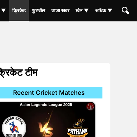
ा ▼
क्रिकेट
फ़ुटबॉल
ताजा खबर
खेल ▼
अधिक ▼
्रिकेट टीम
Recent Cricket Matches