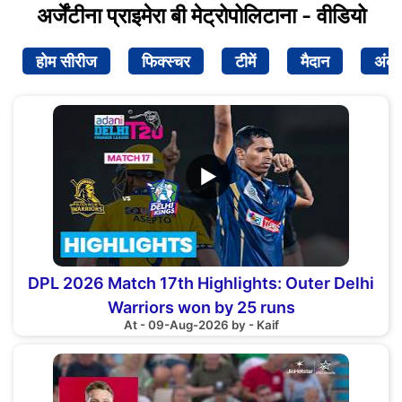
अर्जेंटीना प्राइमेरा बी मेट्रोपोलिटाना - वीडियो
होम सीरीज
फिक्स्चर
टीमें
मैदान
अंक
▶
DPL 2026 Match 17th Highlights: Outer Delhi
Warriors won by 25 runs
At - 09-Aug-2026 by - Kaif