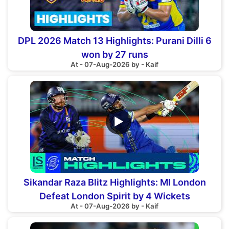
DPL 2026 Match 13 Highlights: Purani Dilli 6
won by 27 runs
At - 07-Aug-2026 by - Kaif
▶
Sikandar Raza Blitz Highlights: MI London
Defeat London Spirit by 4 Wickets
At - 07-Aug-2026 by - Kaif