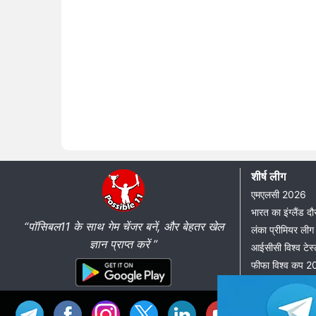
शीर्ष लीग
एमएलसी 2026
भारत का इंग्लैंड 
“पॉसिबल11 के साथ गेम चेंजर बनें, और बेहतर खेल
लंका प्रीमियर ल
ज्ञान प्राप्त करें ”
आईसीसी विश्व टेस्
फीफा विश्व कप 