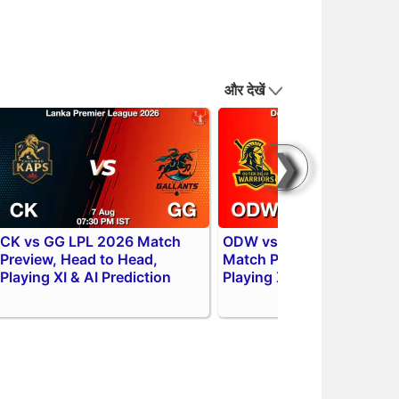
और देखें
❯
CK vs GG LPL 2026 Match
ODW vs NDS DPL 2026
Preview, Head to Head,
Match Preview, Head to H
Playing XI & AI Prediction
Playing XI & AI Prediction