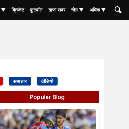
ा ▼
क्रिकेट
फ़ुटबॉल
ताजा खबर
खेल ▼
अधिक ▼
समाचार
वीडियो
Popular Blog