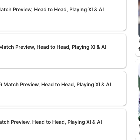
atch Preview, Head to Head, Playing XI & AI
atch Preview, Head to Head, Playing XI & AI
Match Preview, Head to Head, Playing XI & AI
tch Preview, Head to Head, Playing XI & AI