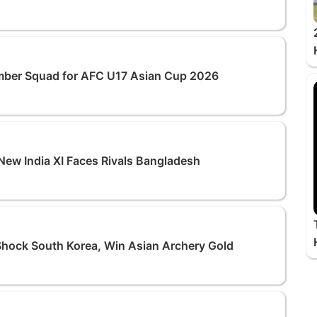
mber Squad for AFC U17 Asian Cup 2026
 New India XI Faces Rivals Bangladesh
Shock South Korea, Win Asian Archery Gold