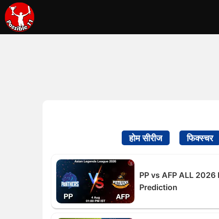
होम सीरीज
फिक्स्चर
PP vs AFP ALL 2026 M
Prediction