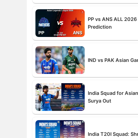
PP vs ANS ALL 2026 M
Prediction
IND vs PAK Asian Ga
India Squad for Asia
Surya Out
India T20I Squad: Sh