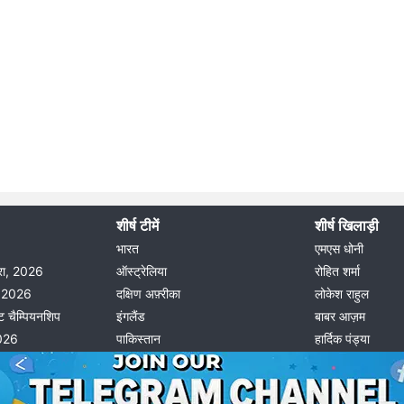
शीर्ष टीमें
शीर्ष खिलाड़ी
भारत
एमएस धोनी
दौरा, 2026
ऑस्ट्रेलिया
रोहित शर्मा
ीग 2026
दक्षिण अफ़्रीका
लोकेश राहुल
ट चैम्पियनशिप
इंगलैंड
बाबर आज़म
2026
पाकिस्तान
हार्दिक पंड्या
© 2026 Possible11