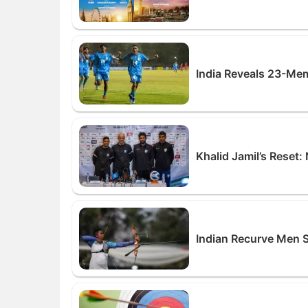
India Reveals 23-Me
Khalid Jamil’s Reset:
Indian Recurve Men 