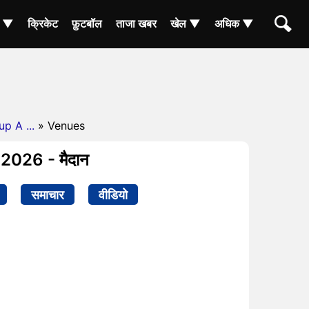
ा ▼
क्रिकेट
फ़ुटबॉल
ताजा खबर
खेल ▼
अधिक ▼
p A ...
» Venues
A 2026 - मैदान
समाचार
वीडियो