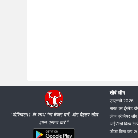
शीर्ष लीग
एमएलसी 2026
भारत का इंग्लैंड 
“पॉसिबल11 के साथ गेम चेंजर बनें, और बेहतर खेल
लंका प्रीमियर ल
ज्ञान प्राप्त करें ”
आईसीसी विश्व टेस्
फीफा विश्व कप 