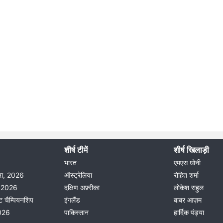
शीर्ष टीमें
शीर्ष खिलाड़ी
भारत
एमएस धोनी
दौरा, 2026
ऑस्ट्रेलिया
रोहित शर्मा
ीग 2026
दक्षिण अफ़्रीका
लोकेश राहुल
ट चैम्पियनशिप
इंगलैंड
बाबर आज़म
2026
पाकिस्तान
हार्दिक पंड्या