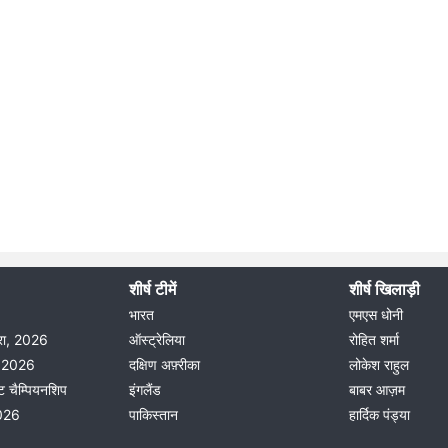
शीर्ष टीमें
शीर्ष खिलाड़ी
भारत
एमएस धोनी
दौरा, 2026
ऑस्ट्रेलिया
रोहित शर्मा
ीग 2026
दक्षिण अफ़्रीका
लोकेश राहुल
ट चैम्पियनशिप
इंगलैंड
बाबर आज़म
2026
पाकिस्तान
हार्दिक पंड्या