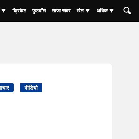
ा ▼
क्रिकेट
फ़ुटबॉल
ताजा खबर
खेल ▼
अधिक ▼
ाचार
वीडियो