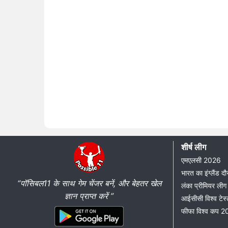
शीर्ष लीग
एमएलसी 2026
भारत का इंग्लैंड 
“पॉसिबल11 के साथ गेम चेंजर बनें, और बेहतर खेल
लंका प्रीमियर ल
ज्ञान प्राप्त करें ”
आईसीसी विश्व टेस्
फीफा विश्व कप 