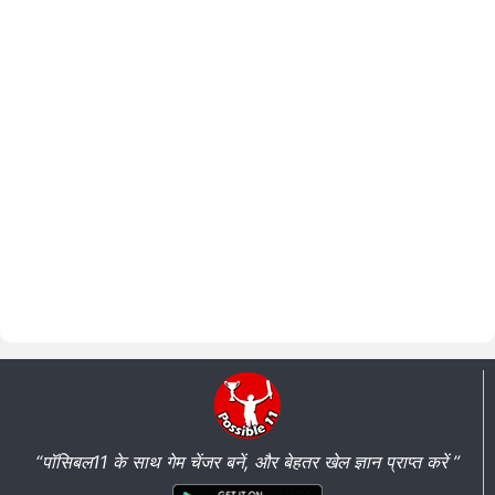
“पॉसिबल11 के साथ गेम चेंजर बनें, और बेहतर खेल ज्ञान प्राप्त करें ”