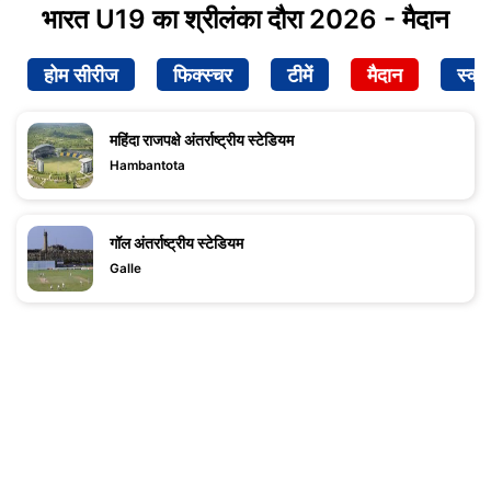
भारत U19 का श्रीलंका दौरा 2026 - मैदान
होम सीरीज
फिक्स्चर
टीमें
मैदान
स्क्व
महिंदा राजपक्षे अंतर्राष्ट्रीय स्टेडियम
Hambantota
गॉल अंतर्राष्ट्रीय स्टेडियम
Galle