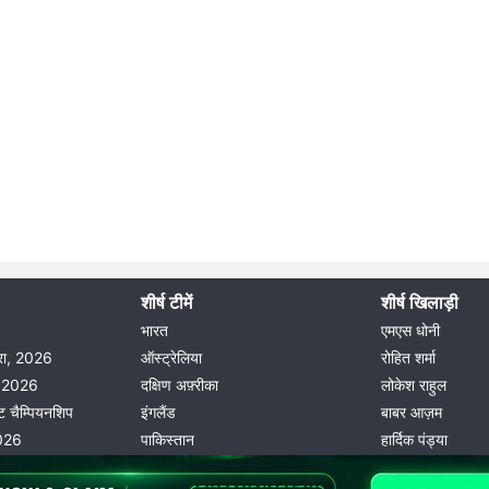
शीर्ष टीमें
शीर्ष खिलाड़ी
भारत
एमएस धोनी
दौरा, 2026
ऑस्ट्रेलिया
रोहित शर्मा
ीग 2026
दक्षिण अफ़्रीका
लोकेश राहुल
ट चैम्पियनशिप
इंगलैंड
बाबर आज़म
2026
पाकिस्तान
हार्दिक पंड्या