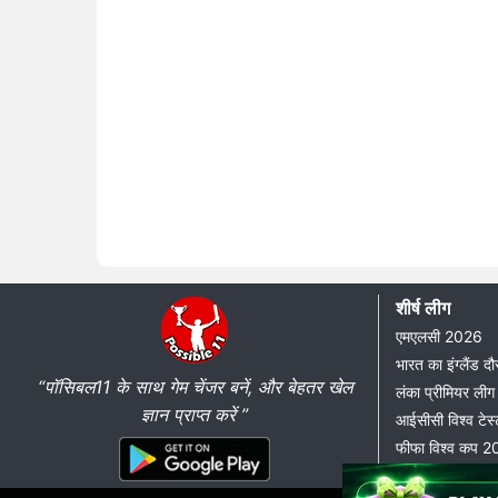
शीर्ष लीग
एमएलसी 2026
भारत का इंग्लैंड 
“पॉसिबल11 के साथ गेम चेंजर बनें, और बेहतर खेल
लंका प्रीमियर ल
ज्ञान प्राप्त करें ”
आईसीसी विश्व टेस्
फीफा विश्व कप 