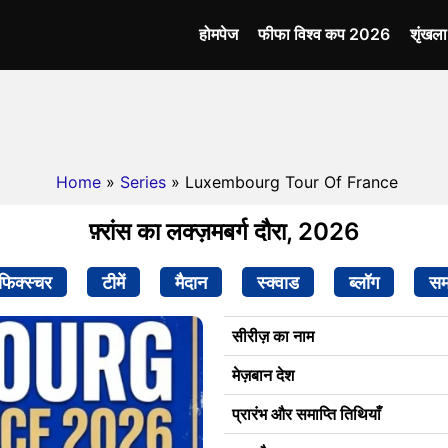
होमपेज
फीफा विश्व कप 2026
शृंखल
Home
»
Series
» Luxembourg Tour Of France
फ़्रांस का लक्ज़मबर्ग दौरा, 2026
फिक्स्चर
टीमें
मैदान
स्क्वाड
ब्लॉग
सम
सीरीज़ का नाम
मेज़बान देश
प्रारंभ और समाप्ति तिथियाँ