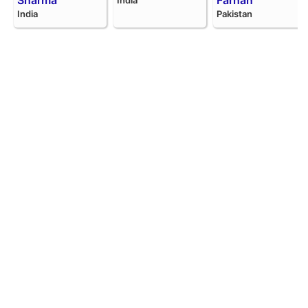
Sharma
Farhan
India
India
Pakistan