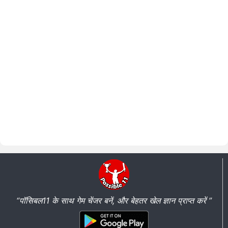
“पॉसिबल11 के साथ गेम चेंजर बनें, और बेहतर खेल ज्ञान प्राप्त करें ”