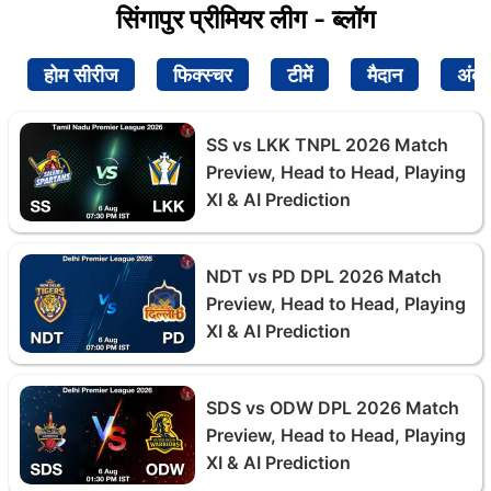
सिंगापुर प्रीमियर लीग - ब्लॉग
होम सीरीज
फिक्स्चर
टीमें
मैदान
अंक
SS vs LKK TNPL 2026 Match
Preview, Head to Head, Playing
XI & AI Prediction
NDT vs PD DPL 2026 Match
Preview, Head to Head, Playing
XI & AI Prediction
SDS vs ODW DPL 2026 Match
Preview, Head to Head, Playing
XI & AI Prediction