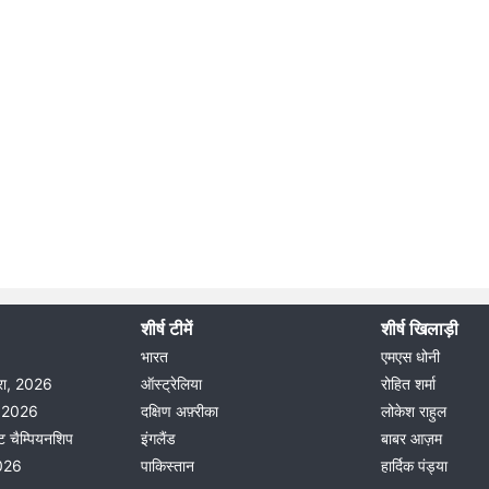
शीर्ष टीमें
शीर्ष खिलाड़ी
भारत
एमएस धोनी
दौरा, 2026
ऑस्ट्रेलिया
रोहित शर्मा
ीग 2026
दक्षिण अफ़्रीका
लोकेश राहुल
ट चैम्पियनशिप
इंगलैंड
बाबर आज़म
2026
पाकिस्तान
हार्दिक पंड्या