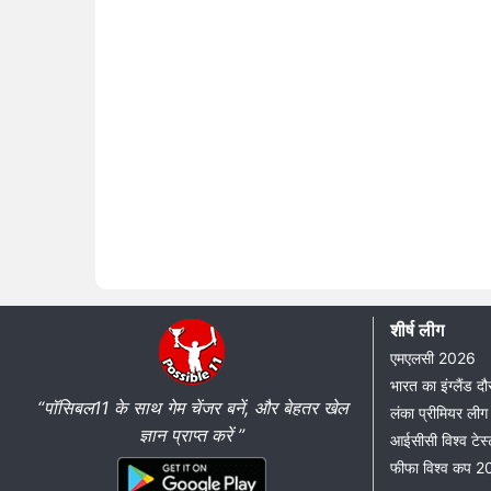
शीर्ष लीग
एमएलसी 2026
भारत का इंग्लैंड 
“पॉसिबल11 के साथ गेम चेंजर बनें, और बेहतर खेल
लंका प्रीमियर ल
ज्ञान प्राप्त करें ”
आईसीसी विश्व टेस्
फीफा विश्व कप 