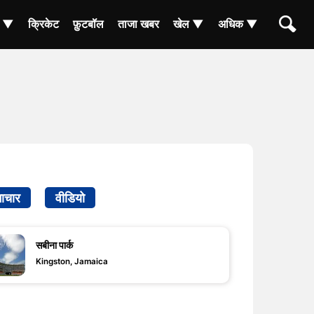
ा ▼
क्रिकेट
फ़ुटबॉल
ताजा खबर
खेल ▼
अधिक ▼
ाचार
वीडियो
सबीना पार्क
Kingston, Jamaica