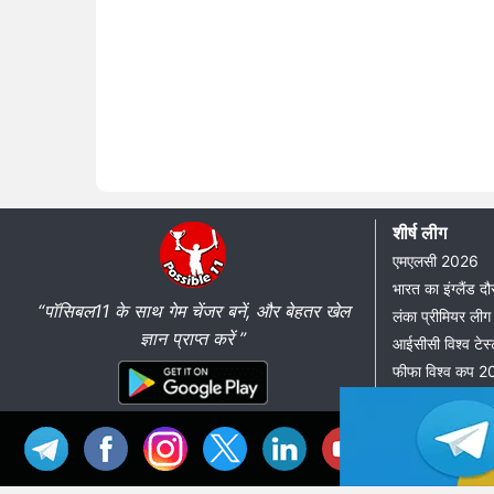
शीर्ष लीग
एमएलसी 2026
भारत का इंग्लैंड 
“पॉसिबल11 के साथ गेम चेंजर बनें, और बेहतर खेल
लंका प्रीमियर ल
ज्ञान प्राप्त करें ”
आईसीसी विश्व टेस्
फीफा विश्व कप 