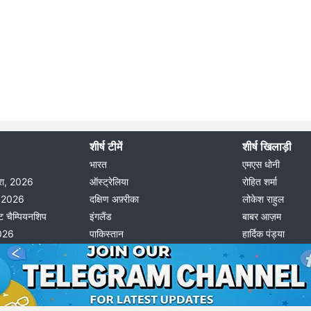
शीर्ष टीमें
शीर्ष खिलाड़ी
भारत
एमएस धोनी
दौरा, 2026
ऑस्ट्रेलिया
रोहित शर्मा
ीग 2026
दक्षिण अफ़्रीका
लोकेश राहुल
ट चैम्पियनशिप
इंगलैंड
बाबर आज़म
2026
पाकिस्तान
हार्दिक पंड्या
© 2026 Possible11
All rights reserved