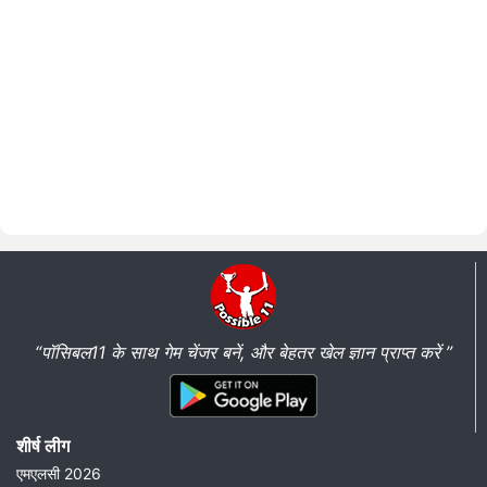
“पॉसिबल11 के साथ गेम चेंजर बनें, और बेहतर खेल ज्ञान प्राप्त करें ”
शीर्ष लीग
एमएलसी 2026