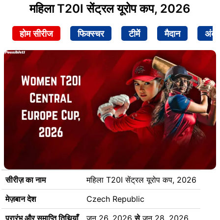
महिला T20I सेंट्रल यूरोप कप, 2026
होम सीरीज
फिक्स्चर
टीमें
मैदान
अंक
सीरीज़ का नाम
महिला T20I सेंट्रल यूरोप कप, 2026
मेज़बान देश
Czech Republic
प्रारंभ और समाप्ति तिथियाँ
जून 26, 2026
से
जून 28, 2026