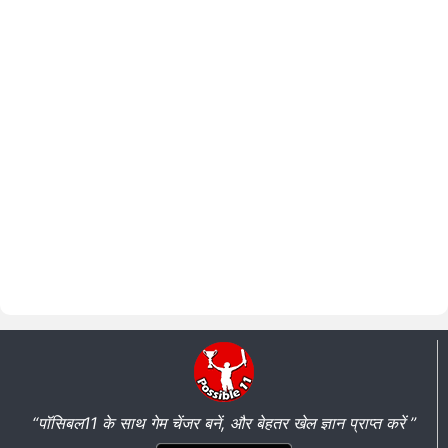
“पॉसिबल11 के साथ गेम चेंजर बनें, और बेहतर खेल ज्ञान प्राप्त करें ”