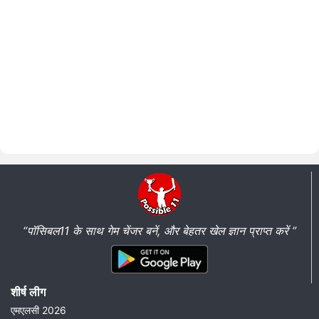
“पॉसिबल11 के साथ गेम चेंजर बनें, और बेहतर खेल ज्ञान प्राप्त करें ”
शीर्ष लीग
एमएलसी 2026