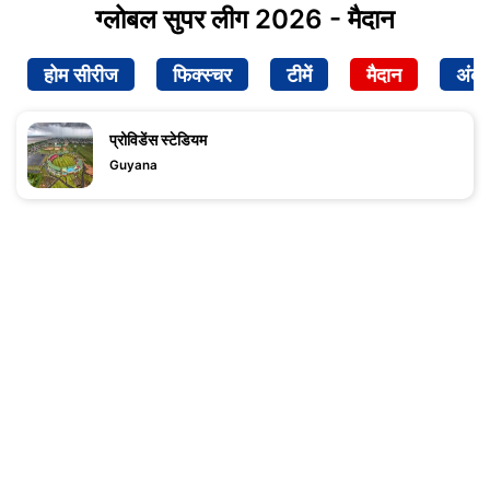
ग्लोबल सुपर लीग 2026 - मैदान
होम सीरीज
फिक्स्चर
टीमें
मैदान
अंक
प्रोविडेंस स्टेडियम
Guyana