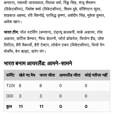
कप्तान), यशस्वी जायसवाल, तिलक वर्मा, रिंकू सिंह, संजू सैमसन
(विकेटकीपर), जितेश शर्मा (विकेटकीपर), शिवम दुबे, वॉशिंगटन सुंदर,
शाहबाज़ अहमद, रवि बिश्नोई, प्रसिद्ध कृष्णा, अर्शदीप सिंह, मुकेश कुमार,
आवेश खान।
भारत टीम:
पॉल स्टर्लिंग (कप्तान), एंड्रयू बालबर्नी, मार्क अडायर, रॉस
अडायर, कर्टिस कैम्फर, गैरेथ डेलानी, जॉर्ज डॉकरेल, फियोन हैंड, जोश
लिटिल, बैरी मैकार्थी, हैरी टेक्टर, लोर्कन टकर (विकेटकीपर), थियो वैन
वोर्कोम, बेन व्हाइट, क्रेग यंग।
भारत बनाम आयरलैंड: आमने-सामने
फॉर्मेट
खेले गए मैच
भारत जीता
आयरलैंड जीता
कोई नतीजा नहीं
T20I
8
8
0
0
ODI
3
3
0
0
कुल
11
11
0
0