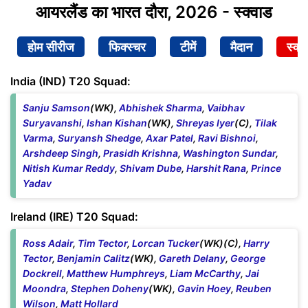
आयरलैंड का भारत दौरा, 2026 - स्क्वाड
होम सीरीज
फिक्स्चर
टीमें
मैदान
स्क्व
India (IND) T20 Squad:
Sanju Samson
(WK),
Abhishek Sharma
,
Vaibhav
Suryavanshi
,
Ishan Kishan
(WK),
Shreyas Iyer
(C),
Tilak
Varma
,
Suryansh Shedge
,
Axar Patel
,
Ravi Bishnoi
,
Arshdeep Singh
,
Prasidh Krishna
,
Washington Sundar
,
Nitish Kumar Reddy
,
Shivam Dube
,
Harshit Rana
,
Prince
Yadav
Ireland (IRE) T20 Squad:
Ross Adair
,
Tim Tector
,
Lorcan Tucker
(WK)(C),
Harry
Tector
,
Benjamin Calitz
(WK),
Gareth Delany
,
George
Dockrell
,
Matthew Humphreys
,
Liam McCarthy
,
Jai
Moondra
,
Stephen Doheny
(WK),
Gavin Hoey
,
Reuben
Wilson
,
Matt Hollard