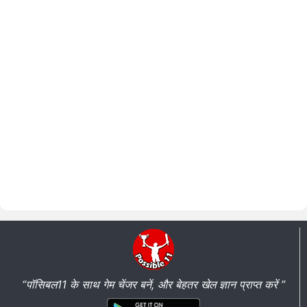
“पॉसिबल11 के साथ गेम चेंजर बनें, और बेहतर खेल ज्ञान प्राप्त करें ”