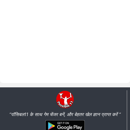
“पॉसिबल11 के साथ गेम चेंजर बनें, और बेहतर खेल ज्ञान प्राप्त करें ”