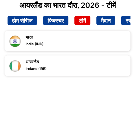
आयरलैंड का भारत दौरा, 2026 - टीमें
होम सीरीज
फिक्स्चर
टीमें
मैदान
स्क्व
भारत
India (IND)
आयरलैंड
Ireland (IRE)