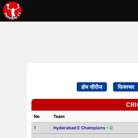
होम सीरीज
फिक्स्चर
CRI
No
Team
1
Hyderabad E Champions -
Q