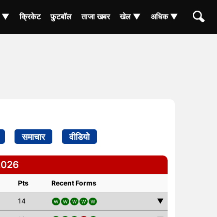
ा ▼
क्रिकेट
फ़ुटबॉल
ताजा खबर
खेल ▼
अधिक ▼
समाचार
वीडियो
2026
Pts
Recent Forms
14
▼
W
W
W
W
W