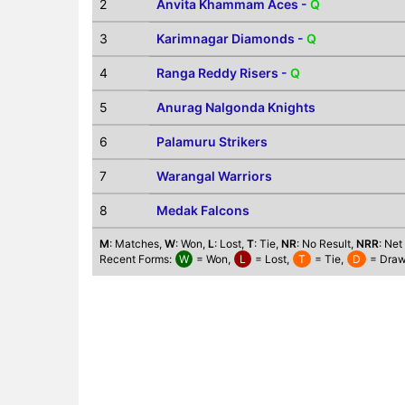
2
Anvita Khammam Aces -
Q
3
Karimnagar Diamonds -
Q
4
Ranga Reddy Risers -
Q
5
Anurag Nalgonda Knights
6
Palamuru Strikers
7
Warangal Warriors
8
Medak Falcons
M
: Matches,
W
: Won,
L
: Lost,
T
: Tie,
NR
: No Result,
NRR
: Net
Recent Forms:
W
= Won,
L
= Lost,
T
= Tie,
D
= Draw