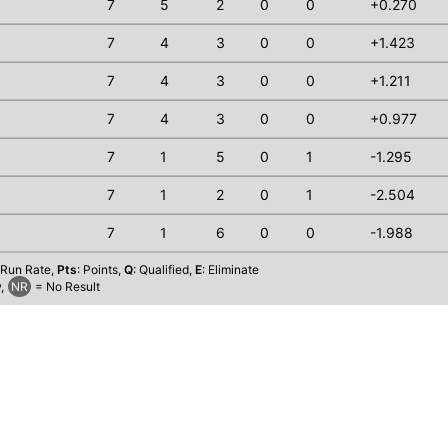
7
5
2
0
0
+0.270
7
4
3
0
0
+1.423
7
4
3
0
0
+1.211
7
4
3
0
0
+0.977
7
1
5
0
1
-1.295
7
1
2
0
1
-2.504
7
1
6
0
0
-1.988
 Run Rate,
Pts
: Points,
Q
: Qualified,
E
: Eliminate
,
NR
= No Result