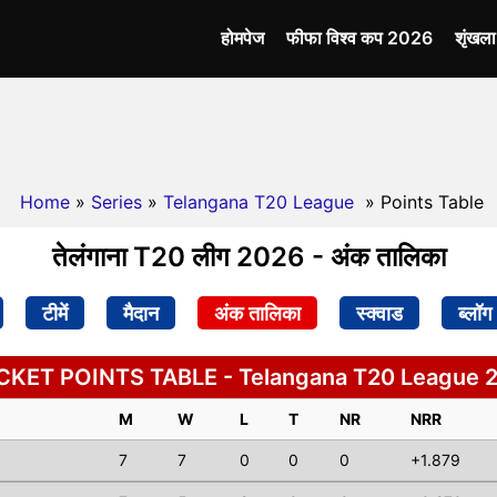
होमपेज
फीफा विश्व कप 2026
शृंखल
Home
»
Series
»
Telangana T20 League
» Points Table
तेलंगाना T20 लीग 2026 - अंक तालिका
टीमें
मैदान
अंक तालिका
स्क्वाड
ब्लॉग
CKET POINTS TABLE - Telangana T20 League 
M
W
L
T
NR
NRR
7
7
0
0
0
+1.879