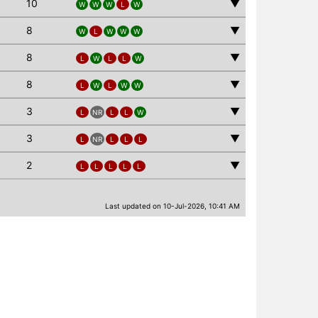
10
▼
W
W
W
L
W
8
▼
W
L
W
W
W
8
▼
L
W
L
L
W
8
▼
L
W
L
W
W
3
▼
L
NR
L
L
W
3
▼
L
NR
L
L
L
2
▼
L
L
L
L
L
Last updated on 10-Jul-2026, 10:41 AM