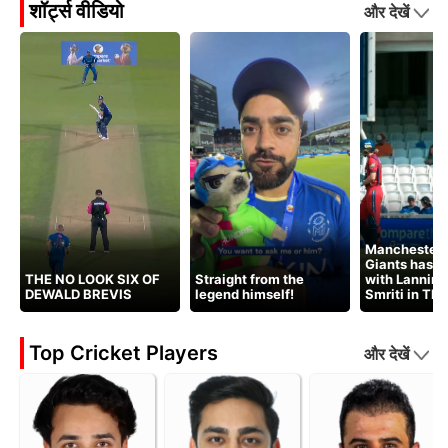
शॉर्ट्स वीडियो
और देखें
Manchester 
Giants has t
THE NO LOOK SIX OF
Straight from the
with Lanning
DEWALD BREVIS
legend himself!
Smriti in Th
Top Cricket Players
और देखें