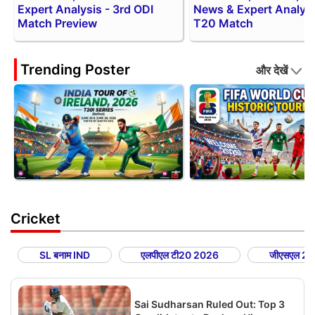
Expert Analysis - 3rd ODI
News & Expert Analysis
Match Preview
T20 Match
Trending Poster
और देखें
Cricket
SL बनाम IND
एलपीएल टी20 2026
जीएसएल 2
Sai Sudharsan Ruled Out: Top 3