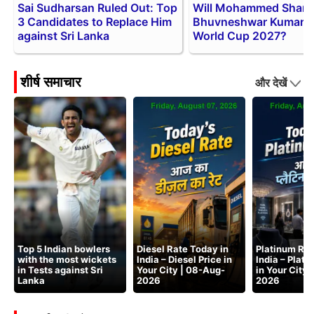
Sai Sudharsan Ruled Out: Top
Will Mohammed Shami
3 Candidates to Replace Him
Bhuvneshwar Kumar P
against Sri Lanka
World Cup 2027?
शीर्ष समाचार
और देखें
Top 5 Indian bowlers
Diesel Rate Today in
Platinum Rat
with the most wickets
India – Diesel Price in
India – Plati
in Tests against Sri
Your City | 08-Aug-
in Your City
Lanka
2026
2026