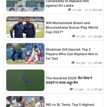
Candidates to Replace Him
against Sri Lanka
👁
162 दृश्य 🕒 32 मिनट पहले
Will Mohammed Shami and
Bhuvneshwar Kumar Play World
Cup 2027?
👁
161 दृश्य 🕒 1 घंटा पहले
Shubman Gill Injured: Top 2
Players Who Can Replace Him in
1st Test
👁
166 दृश्य 🕒 3 घंटे पहले
The Hundred 2026: विल जैक्स ने
बाउंड्री पर लपका अद्भुत कैच
👁
513 दृश्य 🕒 23 घंटे पहले
IND vs SL Tests: Top 5 Highest