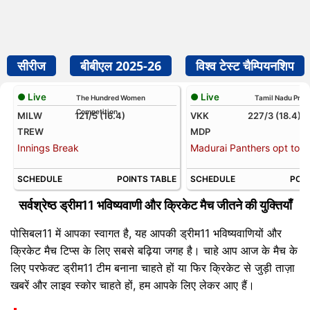
सीरीज
बीबीएल 2025-26
विश्व टेस्ट चैम्पियनशिप
● Live
● Live
The Hundred Women
Tamil Nadu Prem
Competition
MILW
121/5 (16.4)
VKK
227/3 (18.4)
TREW
MDP
Innings Break
Madurai Panthers opt to b
SCHEDULE
POINTS TABLE
SCHEDULE
POIN
सर्वश्रेष्ठ ड्रीम11 भविष्यवाणी और क्रिकेट मैच जीतने की युक्तियाँ
पोसिबल11 में आपका स्वागत है, यह आपकी ड्रीम11 भविष्यवाणियों और
क्रिकेट मैच टिप्स के लिए सबसे बढ़िया जगह है। चाहे आप आज के मैच के
लिए परफेक्ट ड्रीम11 टीम बनाना चाहते हों या फिर क्रिकेट से जुड़ी ताज़ा
खबरें और लाइव स्कोर चाहते हों, हम आपके लिए लेकर आए हैं।