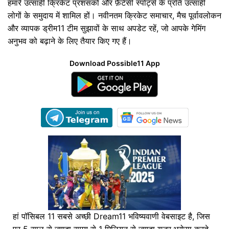
हमारे उत्साही क्रिकेट प्रशंसकों और फ़ैंटेसी स्पोर्ट्स के प्रति उत्साही
लोगों के समुदाय में शामिल हों। नवीनतम क्रिकेट समाचार, मैच पूर्वावलोकन
और व्यापक ड्रीम11 टीम सुझावों के साथ अपडेट रहें, जो आपके गेमिंग
अनुभव को बढ़ाने के लिए तैयार किए गए हैं।
Download Possible11 App
हां पॉसिबल 11 सबसे अच्छी Dream11 भविष्यवाणी वेबसाइट है, जिस