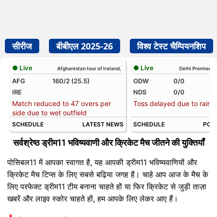
सीरीज
बीबीएल 2025-26
विश्व टेस्ट चैम्पियनशिप
● Live
● Live
Afghanistan tour of Ireland,
Delhi Premier L
AFG
160/2 (25.5)
ODW
0/0
IRE
NDS
0/0
Match reduced to 47 overs per
Toss delayed due to rain
side due to wet outfield
SCHEDULE
LATEST NEWS
SCHEDULE
POIN
सर्वश्रेष्ठ ड्रीम11 भविष्यवाणी और क्रिकेट मैच जीतने की युक्तियाँ
पोसिबल11 में आपका स्वागत है, यह आपकी ड्रीम11 भविष्यवाणियों और
क्रिकेट मैच टिप्स के लिए सबसे बढ़िया जगह है। चाहे आप आज के मैच के
लिए परफेक्ट ड्रीम11 टीम बनाना चाहते हों या फिर क्रिकेट से जुड़ी ताज़ा
खबरें और लाइव स्कोर चाहते हों, हम आपके लिए लेकर आए हैं।