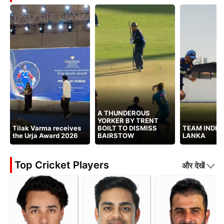
A THUNDEROUS
YORKER BY TRENT
Tilak Varma receives
BOILT TO DISMISS
TEAM INDIA 
the Urja Award 2026
BAIRSTOW
LANKA
Top Cricket Players
और देखें