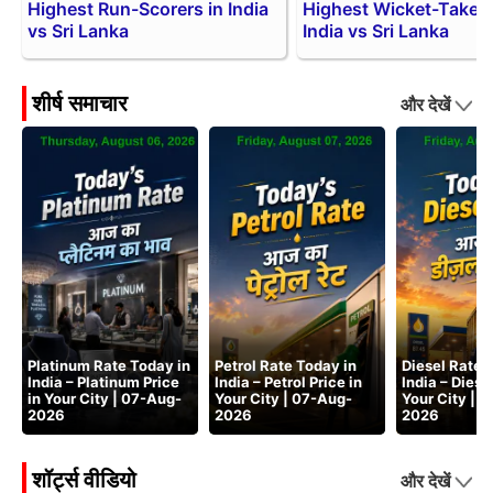
Highest Run-Scorers in India
Highest Wicket-Takers
vs Sri Lanka
India vs Sri Lanka
शीर्ष समाचार
और देखें
Platinum Rate Today in
Petrol Rate Today in
Diesel Rate 
India – Platinum Price
India – Petrol Price in
India – Diesel
in Your City | 07-Aug-
Your City | 07-Aug-
Your City | 
2026
2026
2026
शॉर्ट्स वीडियो
और देखें