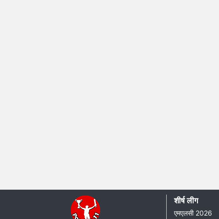
शीर्ष लीग
एमएलसी 2026