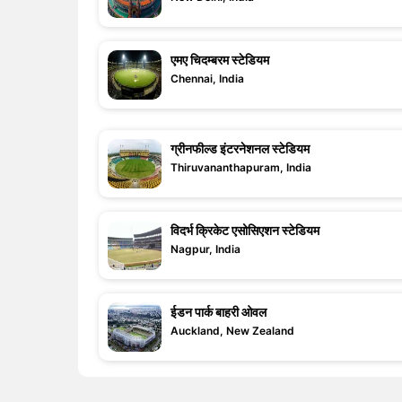
एमए चिदम्बरम स्टेडियम
Chennai, India
ग्रीनफील्ड इंटरनेशनल स्टेडियम
Thiruvananthapuram, India
विदर्भ क्रिकेट एसोसिएशन स्टेडियम
Nagpur, India
ईडन पार्क बाहरी ओवल
Auckland, New Zealand