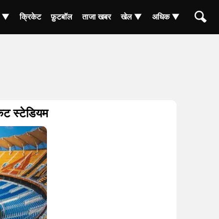
ा ▼
क्रिकेट
फ़ुटबॉल
ताजा खबर
खेल ▼
अधिक ▼
ट स्टेडियम