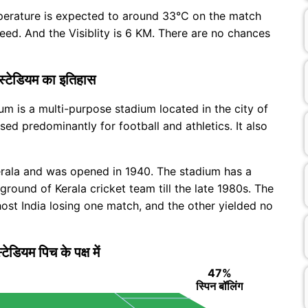
mperature is expected to around 33°C on the match
ed. And the Visiblity is 6 KM. There are no chances
ी स्टेडियम का इतिहास
um is a multi-purpose stadium located in the city of
ed predominantly for football and athletics. It also
erala and was opened in 1940. The stadium has a
round of Kerala cricket team till the late 1980s. The
st India losing one match, and the other yielded no
्टेडियम पिच के पक्ष में
47%
स्पिन बॉलिंग