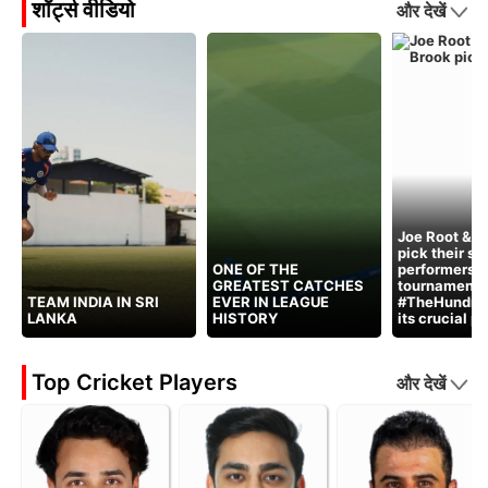
शॉर्ट्स वीडियो
और देखें
Joe Root & H
pick their st
ONE OF THE
performers 
GREATEST CATCHES
tournament 
TEAM INDIA IN SRI
EVER IN LEAGUE
#TheHundred
LANKA
HISTORY
its crucial p
Top Cricket Players
और देखें