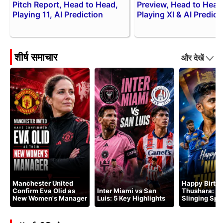
Pitch Report, Head to Head,
Preview, Head to Head
Playing 11, AI Prediction
Playing XI & AI Predict
शीर्ष समाचार
और देखें
Manchester United
Happy Birth
Confirm Eva Olid as
Inter Miami vs San
Thushara: Sr
New Women's Manager
Luis: 5 Key Highlights
Slinging Spe