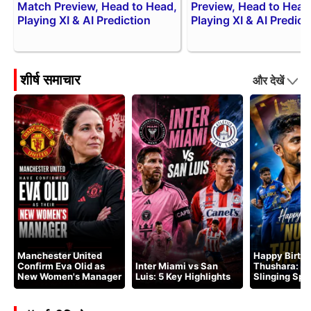
Match Preview, Head to Head,
Preview, Head to Head
Playing XI & AI Prediction
Playing XI & AI Predict
शीर्ष समाचार
और देखें
Manchester United
Happy Birth
Confirm Eva Olid as
Inter Miami vs San
Thushara: Sr
New Women's Manager
Luis: 5 Key Highlights
Slinging Spe