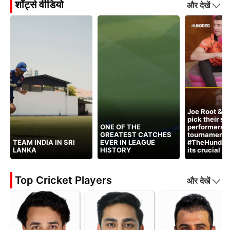
शॉर्ट्स वीडियो
और देखें
Joe Root & H
pick their st
ONE OF THE
performers 
GREATEST CATCHES
tournament 
TEAM INDIA IN SRI
EVER IN LEAGUE
#TheHundred
LANKA
HISTORY
its crucial p
Top Cricket Players
और देखें