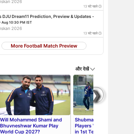
enskan 2026
13 घंटे पहले 🕒
s DJU Dream11 Prediction, Preview & Updates -
9 Aug 10:30 PM IST
enskan 2026
13 घंटे पहले 🕒
More Football Match Preview
और देखें
❯
Will Mohammed Shami and
Shubman Gill Injured: Top
Bhuvneshwar Kumar Play
Players Who Can Replace
World Cup 2027?
in 1st Test