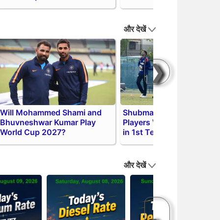
और देखें
❯
Will Mohammed Shami and
Shubman Gill Injured: Top
Bhuvneshwar Kumar Play
Players Who Can Replace
World Cup 2027?
in 1st Test
और देखें