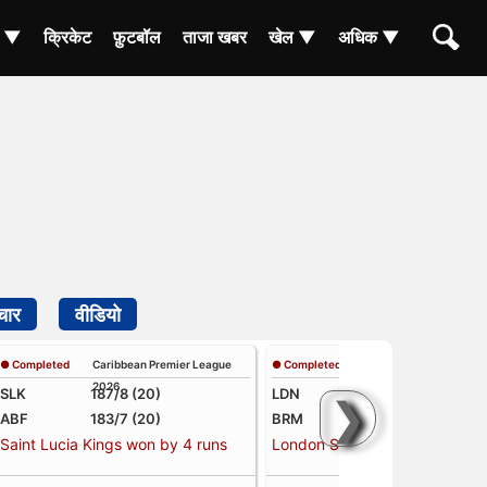
ा ▼
क्रिकेट
फ़ुटबॉल
ताजा खबर
खेल ▼
अधिक ▼
चार
वीडियो
● Completed
Caribbean Premier League
● Completed
The Hundred Men
2026
Competition
SLK
187/8 (20)
LDN
166/3 (13.4)
❯
ABF
183/7 (20)
BRM
162/4 (16.4)
Saint Lucia Kings won by 4 runs
London Spirit won by 7 wkts