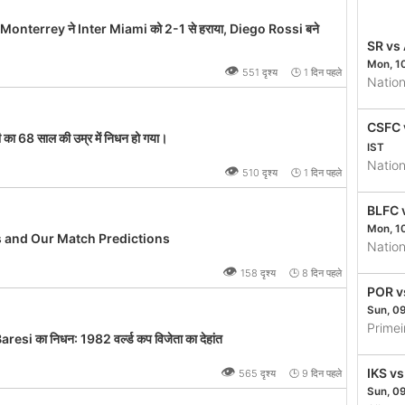
nterrey ने Inter Miami को 2-1 से हराया, Diego Rossi बने
SR vs
Mon, 1
👁
551 दृश्य 🕒 1 दिन पहले
Natio
CSFC 
 का 68 साल की उम्र में निधन हो गया।
IST
Natio
👁
510 दृश्य 🕒 1 दिन पहले
BLFC 
Mon, 1
es and Our Match Predictions
Natio
👁
158 दृश्य 🕒 8 दिन पहले
POR v
Sun, 0
Prime
i का निधन: 1982 वर्ल्ड कप विजेता का देहांत
👁
IKS v
565 दृश्य 🕒 9 दिन पहले
Sun, 0