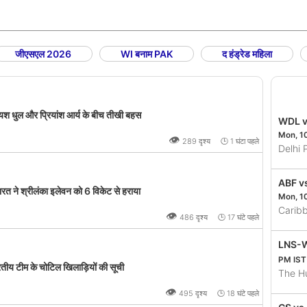
जीएसएल 2026
WI बनाम PAK
द हंड्रेड महिला
 धुल और प्रियांश आर्य के बीच तीखी बहस
WDL v
Mon, 1
👁
289 दृश्य 🕒 1 घंटा पहले
Delhi
ABF v
ने श्रीलंका इलेवन को 6 विकेट से हराया
Mon, 1
Carib
👁
486 दृश्य 🕒 17 घंटे पहले
LNS-W
PM IST
तीय टीम के चोटिल खिलाड़ियों की सूची
The H
👁
495 दृश्य 🕒 18 घंटे पहले