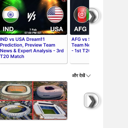
❯
IND vs USA Dream11
AFG vs SCO Match Previe
Prediction, Preview Team
Team News & Expert Anal
News & Expert Analysis - 3rd
- 1st T20 Warm-up Matc
T20 Match
और देखें
❯