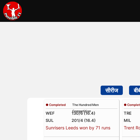
सीरीज
बी
● Completed
The Hundred Men
● Comple
Competition
WEF
130/6 (16.4)
TRE
SUL
201/4 (16.4)
MIL
Sunrisers Leeds won by 71 runs
Trent R